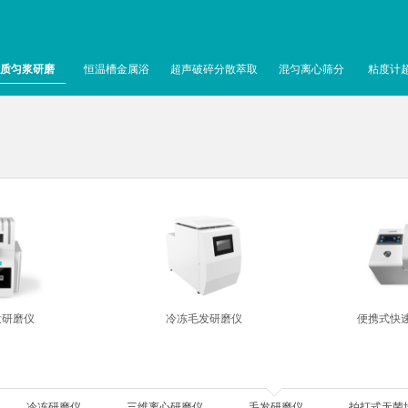
质匀浆研磨
恒温槽金属浴
超声破碎分散萃取
混匀离心筛分
粘度计
发研磨仪
冷冻毛发研磨仪
便携式快
冷冻研磨仪
三维离心研磨仪
毛发研磨仪
拍打式无菌