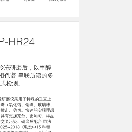
P-HR24
仪
冷冻研磨后，以甲醇
相色谱-串联质谱的多
 式检测。
冷冻毛发研磨仪采用了特殊的垂直上
磨珠（氧化锆、钢珠、玻璃珠、
、撞击、剪切。快速的实现理想
品具有更加充分、更均匀、样品
交叉污染。研磨后配合 司法
025--2018《毛发中15 种毒