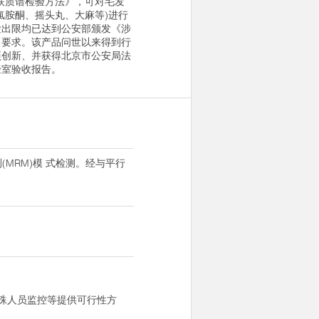
联质谱检验方法》，可对毛发
氯胺酮、摇头丸、大麻等)进行
检出限均已达到公安部颁发《涉
》要求。该产品问世以来得到行
项创新、并获得北京市公安局法
验室验收报告。
MRM)模 式检测。经与平行
。
殊人员监控等提供可行性方