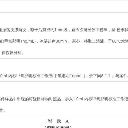
振荡洗涤两次，晾干后剪成约1mm段，置冷冻研磨仪中粉碎，呈 粉末状。
液(甲氧那明1ng/mL)，冰浴超声30min， 离心，移取上清液，于60°
溶，供仪器分析。
0mL内标甲氧那明标准工作液(甲氧那明1ng/mL)，余下同6.1.1， 与
件样品中出现的可疑目标物对照品，加入1.0mL内标甲氧那明标准工作液(甲
操作。