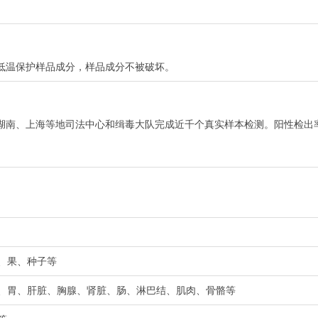
低温保护样品成分，样品成分不被破坏。
湖南、上海等地司法中心和缉毒大队完成近千个真实样本检测。阳性检出率
花、果、种子等
肺、胃、肝脏、胸腺、肾脏、肠、淋巴结、肌肉、骨骼等