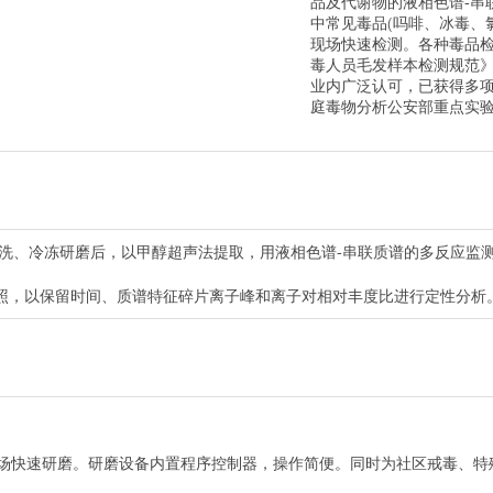
品及代谢物的液相色谱-串
中常见毒品(吗啡、冰毒、
现场快速检测。各种毒品
毒人员毛发样本检测规范
业内广泛认可，已获得多
庭毒物分析公安部重点实
洗、冷冻研磨后，以甲醇超声法提取，用液相色谱-串联质谱的多反应监测(
照，以保留时间、质谱特征碎片离子峰和离子对相对丰度比进行定性分析
现场快速研磨。研磨设备内置程序控制器，操作简便。同时为社区戒毒、特