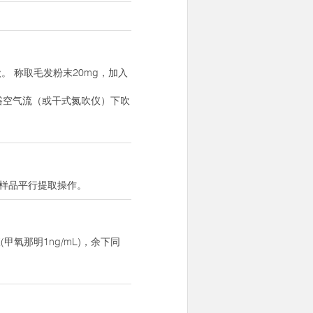
 称取毛发粉末20mg，加入
C水浴空气流（或干式氮吹仪）下吹
案件样品平行提取操作。
氧那明1ng/mL)，余下同