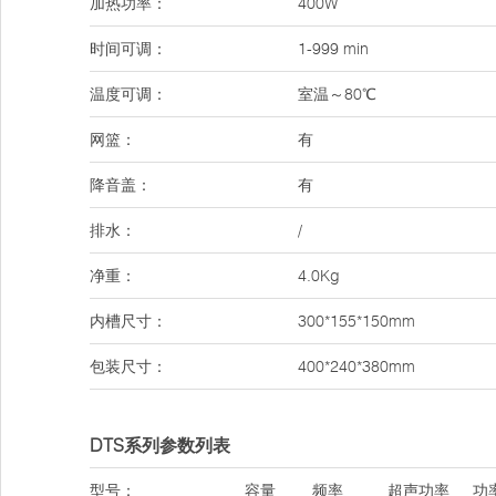
加热功率：
400W
时间可调：
1-999 min
温度可调：
室温～80℃
网篮：
有
降音盖：
有
排水：
/
净重：
4.0Kg
内槽尺寸：
300*155*150mm
包装尺寸：
400*240*380mm
DTS系列参数列表
型号：
容量
频率
超声功率
功