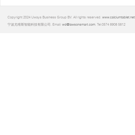
Copyright 2024 Uways Business Group BV. All rights reserved.
www.calciumtablet.net
宁波尤维斯智能科技有限公司. Email:
wd@lawsonsmart.com
. Tel:0574 8908 5812