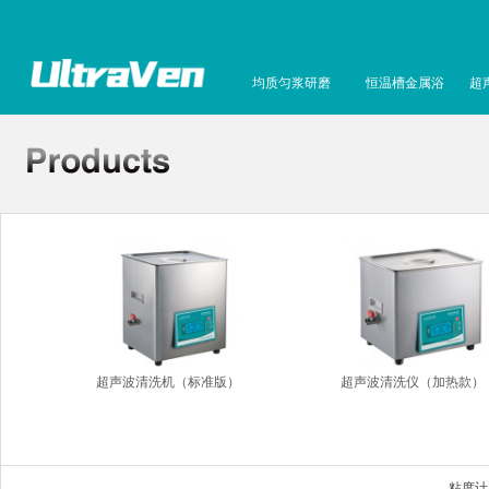
均质匀浆研磨
恒温槽金属浴
超
超声波清洗机（标准版）
超声波清洗仪（加热款）
粘度计