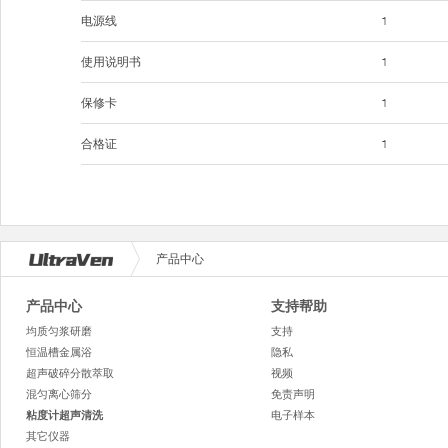
电源线
1
使用说明书
1
保修卡
1
合格证
1
产品中心
产品中心
支持帮助
均质匀浆研磨
支持
恒温槽金属浴
隐私
超声破碎分散萃取
视频
混匀离心筛分
免责声明
粘度计超声清洗
电子样本
其它仪器