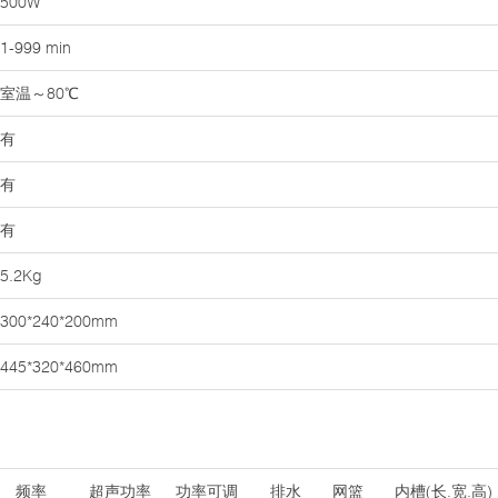
500W
1-999 min
室温～80℃
有
有
有
5.2Kg
300*240*200mm
445*320*460mm
频率
超声功率
功率可调
排水
网篮
内槽(长.宽.高)