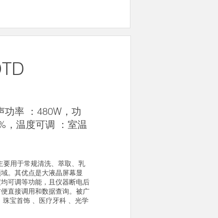
DTD
超声功率 ：480W，功
0%，温度可调 ：室温
TD主要用于常规清洗、萃取、乳
领域。其优点是大液晶屏幕显
度均可调等功能，且仪器断电后
方便直接调用和数据查询。被广
、珠宝首饰 、医疗牙科 、光学