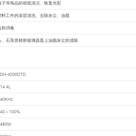
链子等饰品的彻底清洁、恢复光彩
及塑料工件的深层清洗、去除灰尘、油脂
洗和消毒
镜头、石英质精密玻璃器皿上油脂灰尘的清除
DH-4200DTD
14.4L
40KHz
40～100%
480W