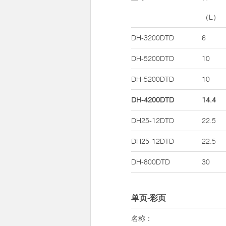
（L）
DH-3200DTD
6
DH-5200DTD
10
DH-5200DTD
10
DH-4200DTD
14.4
DH25-12DTD
22.5
DH25-12DTD
22.5
DH-800DTD
30
单页-彩页
名称：