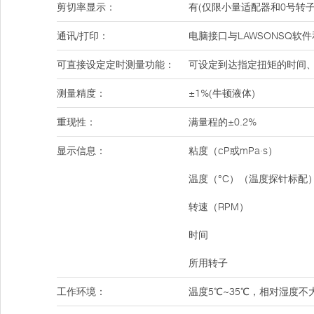
剪切率显示：
有(仅限小量适配器和0号转子
通讯/打印：
电脑接口与LAWSONSQ软
可直接设定定时测量功能：
可设定到达指定扭矩的时间
测量精度：
±1%(牛顿液体)
重现性：
满量程的±0.2%
显示信息：
粘度（cP或mPa·s）
温度（°C）（温度探针标配
转速（RPM）
时间
所用转子
工作环境：
温度5℃~35℃，相对湿度不