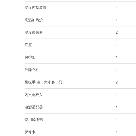
温度控制装置
1
高温加热炉
1
温度传感器
2
底座
1
保护架
1
升降立柱
1
呆扳手(注：大小各一只)
2
内六角板头
1
电源适配器
1
使用说明书
1
保修卡
1