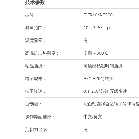
技术参数
型号：
RVT-40M-F300
测量范围：
10～3.2亿 cp
温度显示：
有
高温炉加热温度：
室温～300℃
粘温曲线：
可输出粘温时间曲线
转子规格：
R21-R29号转子
转子转速：
0.1-200转/分 无级变速
自动档：
能自动选择合适转子号和转
操作界面选择：
中文/英文
剪切力显示：
有