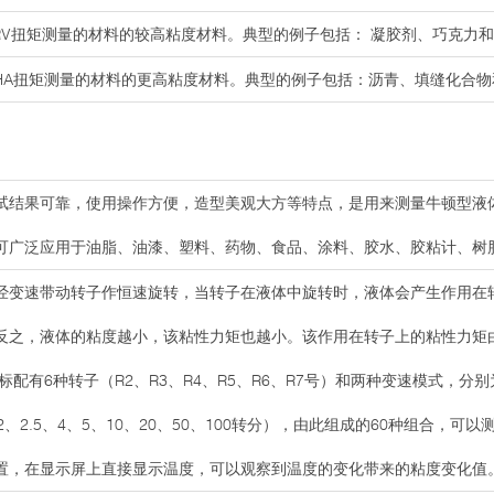
RV扭矩测量的材料的较高粘度材料。典型的例子包括： 凝胶剂、巧克力和
用HA扭矩测量的材料的更高粘度材料。典型的例子包括：沥青、填缝化合物
试结果可靠，使用操作方便，造型美观大方等特点，是用来测量牛顿型液
可广泛应用于油脂、油漆、塑料、药物、食品、涂料、胶水、胶粘计、树
经变速带动转子作恒速旋转，当转子在液体中旋转时，液体会产生作用在
反之，液体的粘度越小，该粘性力矩也越小。该作用在转子上的粘性力矩
标配有6种转子（R2、R3、R4、R5、R6、R7号）和两种变速模式，分
、2、2.5、4、5、10、20、50、100转分），由此组成的60种组合，
置，在显示屏上直接显示温度，可以观察到温度的变化带来的粘度变化值