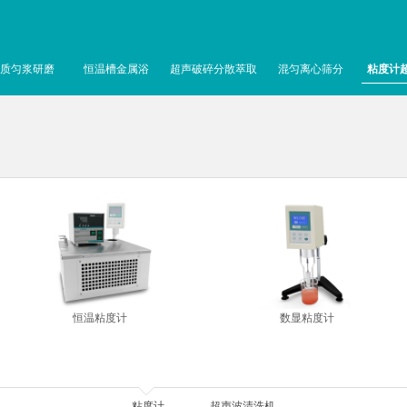
质匀浆研磨
恒温槽金属浴
超声破碎分散萃取
混匀离心筛分
粘度计
恒温粘度计
数显粘度计
粘度计
超声波清洗机