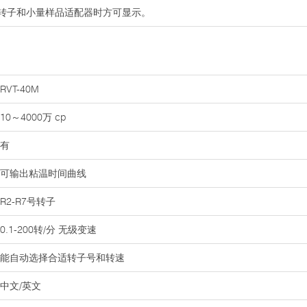
#转子和小量样品适配器时方可显示。
RVT-40M
10～4000万 cp
有
可输出粘温时间曲线
R2-R7号转子
0.1-200转/分 无级变速
能自动选择合适转子号和转速
中文/英文