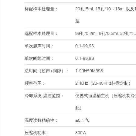
标配样本处理量：
20孔*5ml, 15孔*10～15ml 以及
瓶
选配样本处理量：
99孔*0.2ml, 9孔*0.5ml, 32孔*1.
单次超声时间：
0.1-99.9S
单次间隙时间：
0.1-99.9S
总时间（超声+间隙）：
1-99H59M59S
频率范围：
21KHz（20-40KHz任意定制）
冷却系统-温控范围：
便携式恒温槽主机（压缩机制冷）
配）
温度读数精确性：
±0.1 ℃
压缩机功率：
800W