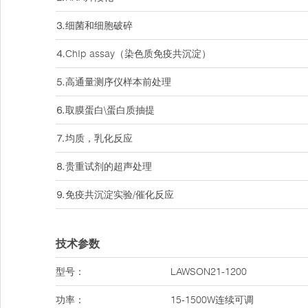
⒊细菌和细胞破碎
⒋ChIp assay（染色质免疫共沉淀）
⒌高通量测序仪样本前处理
⒍取膜蛋白\蛋白质抽提
⒎均质，乳化反应
⒏贵重试剂的超声处理
⒐免疫共沉淀实验/催化反应
技术参数
型号：
LAWSON21-1200
功率：
15-1500W连续可调