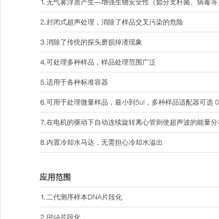
⒈无气雾浮质产生—增强生物安全性（如分支杆菌、病毒等
⒉封闭式超声处理，消除了样品交叉污染的危险
⒊消除了传统的探头磨损掉渣现象
⒋可处理多种样品，样品处理范围广泛
⒌适用于各种标准容器
⒍可用于处理微量样品，最小到5ul，多种样品适配器可选 0.2
⒎在电机的驱动下自动连续旋转离心管则使超声波的能量分
⒏内置冷却水马达，无需担心冷却水溢出
应用范围
⒈二代测序样本DNA片段化
⒉RNA片段化